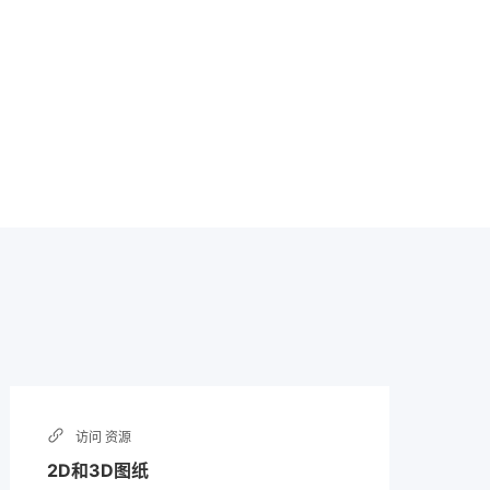
访问
资源
2D和3D图纸