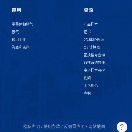
应用
资源
半导体和特气
产品样本
氢气
证书
通用工业
2D和3D图纸
海底和离岸
Cv 计算器
互换型号查询
取样系统软件
电子样本APP
视频
工艺规范
声明
隐私声明
/
使用条款
/
反假冒声明
/
网站地图