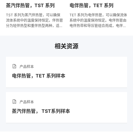
蒸汽伴热管，TST 系列
电伴热管，TET 系列
TST 系列为蒸汽伴热管，可以确保
TET 系列为电伴热管，可以确保流体
流体系统中的温度保持恒定。伴热管
系统中的温度保持恒定。电伴热管由
分为轻伴热型和重伴热型两种，适用
电伴热带和导压管组合而成，电伴热
的温度范围为 10°C 至 179°C。TST
带分为低温、中温、高温三种类型，
系列导压管及伴热管采用不锈钢或紫
最高持续暴露温度可达 230℃；导
铜材质制造，具有耐腐蚀性和优异的
压管采用不锈钢或紫铜材质制造，具
相关资源
耐热性，并且确保伴热效果稳定。该
有耐腐蚀性和优异的耐热性，并且确
管的内管尺寸为 6 mm 至 14 mm 或
保伴热效果稳定，导压管尺寸为 6
1/4" 至 1/2"，供货长度可根据需求
mm 至 12 mm 或 1/4" 至 1/2"。低
提供，常见供货形式为 6 m、20 ft
温、中温电伴热带一盘最长 305
产品样本
的直管和40 m - 400 m/盘或 130 ft
m，高温电伴热带一盘最长 230 m；
- 1312 ft/盘的盘管。
成品管 6 m 以上默认以盘管状态发
电伴热管，TET 系列样本
货，6 m 及以下默认以直管状态发
货。电伴热管供货长度可根据需求提
供，但需要考虑电伴热带最大长度。
产品样本
蒸汽伴热管， TST系列样本