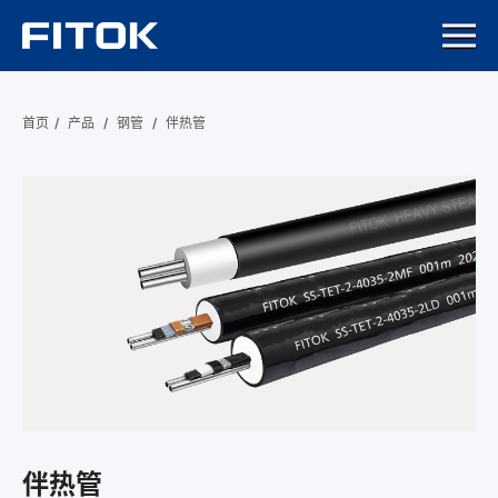
首页
/
产品
/
钢管
/
伴热管
伴热管