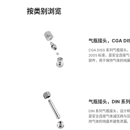
按类别浏览
气瓶接头，CGA DI
CGA DISS 系列气瓶接头
2005 标准，是安全连
部件，用于保持气体的纯度并
瓶接头为非旋转设计，包
等附件，有多种尺寸和型
度小于 Ra 0.4 μm (1
用于富氧环境。在 FITO
-9
3
率小于 1×10
std cm
/s
气瓶接头，DIN 系
DIN 系列气瓶接头，设计和验
是安全连接气体减压阀与
持气体的纯度并避免泄漏。
母、垫片和盲孔堵头等附