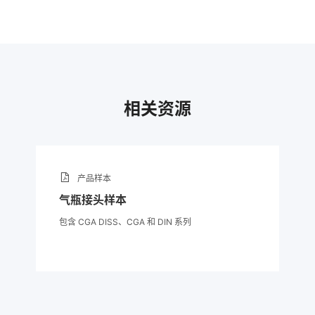
0.8 μm (32 μin.)，经过特殊
环境。在 FITOK 严格的质量把
-9
3
1×10
std cm
/s。
相关资源
产品样本
气瓶接头样本
包含 CGA DISS、CGA 和 DIN 系列