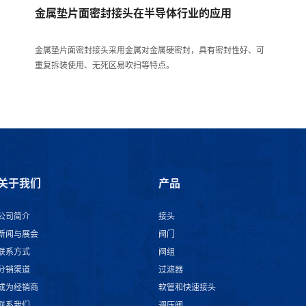
金属垫片面密封接头在半导体行业的应用
金属垫片面密封接头采用金属对金属硬密封，具有密封性好、可
重复拆装使用、无死区易吹扫等特点。
关于我们
产品
公司简介
接头
新闻与展会
阀门
联系方式
阀组
分销渠道
过滤器
成为经销商
软管和快速接头
联系我们
调压阀