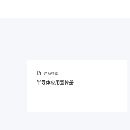
其端口的内表面粗糙度小于 Ra 
清洁和包装工艺，适用于富氧
控下，接头最大泄漏率小于 
产品样本
半导体应用宣传册