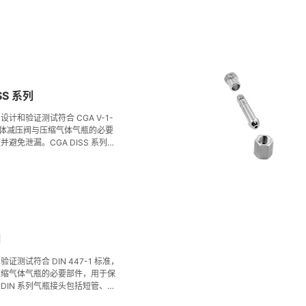
SS 系列
，设计和验证测试符合 CGA V-1-
接气体减压阀与压缩气体气瓶的必要
避免泄漏。CGA DISS 系列气
括短管、螺母、垫片和出口转接头
号可供选择，其端口的内表面粗糙
6 μin.)，经过特殊清洁和包装工艺，适
K 严格的质量把控下，接头最大泄漏
。
列
证测试符合 DIN 447-1 标准，
压缩气体气瓶的必要部件，用于保
DIN 系列气瓶接头包括短管、螺
件，有多种尺寸和型号可供选择，