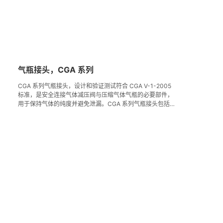
气瓶接头，CGA 系列
CGA 系列气瓶接头，设计和验证测试符合 CGA V-1-2005
标准，是安全连接气体减压阀与压缩气体气瓶的必要部件，
用于保持气体的纯度并避免泄漏。CGA 系列气瓶接头包括短
管、螺母、垫片和出口转接头等附件，有多种尺寸和型号可
供选择，其端口的内表面粗糙度小于 Ra 0.8 μm (32 μin.)，
经过特殊清洁和包装工艺，适用于富氧环境。在 FITOK 严格
-9
3
的质量把控下，接头最大泄漏率小于 1×10
std cm
/s。