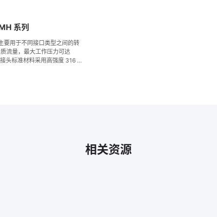
MH 系列
头主要用于不同接口类型之间的转
介质流量，最大工作压力可达
 bar)。接头标准材料采用高强度 316 不
种材料以满足不同使用场景的应
相关资源