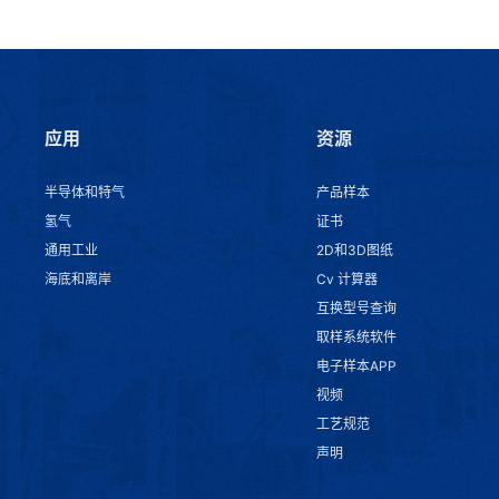
应用
资源
半导体和特气
产品样本
氢气
证书
通用工业
2D和3D图纸
海底和离岸
Cv 计算器
互换型号查询
取样系统软件
电子样本APP
视频
工艺规范
声明