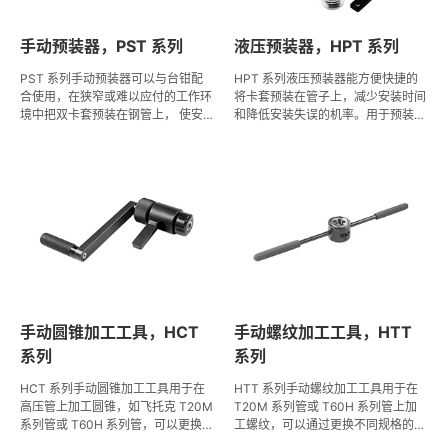
手动预装器，PST 系列
液压预装器，HPT 系列
PST 系列手动预装器可以与台钳配
HPT 系列液压预装器能方便快捷的
合使用，在狭窄或难以应付的工作环
将卡套预装在管子上，减少安装时间
境中把双卡套预装在钢管上， 使安
和降低安装失误的机率。用于预装
装人员能在较为开阔、安全的区域作
20D 系列双卡套到 Tube 管上，适用
业。适用于 1/8" 至 1/2" 的 T15A 系
于管子外径为 1/2" 至 1" 的 T15A 系
列管或 T20D 系列管。
列管或 T20D 系列管。夹具采用优质
合金钢制造，产品稳定可靠，使用寿
命长。液压泵与夹具之间采用钢管连
接，使用轻便式手动液压泵作为动力
源，不需要电源或气源，使用更加方
便。坚固的塑料盒包装，便于携带。
手动圆锥加工工具，HCT
手动螺纹加工工具，HTT
系列
系列
HCT 系列手动圆锥加工工具用于在
HTT 系列手动螺纹加工工具用于在
高压管上加工圆锥，如飞托克 T20M
T20M 系列管或 T60H 系列管上加
系列管或 T60H 系列管，可以更换不
工螺纹，可以通过更换不同规格的板
同规格的弹簧夹头和刀头来加工不同
牙和导向套来加工不同规格的螺纹，