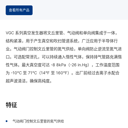
查看所有产品
VGC 系列真空发生器将文丘里管、气动阀和单向阀集成于一体，
结构紧凑，用于产生真空和吹扫管道系统，广泛应用于半导体行
业。气动阀门控制文丘里管的氮气供给，单向阀防止逆流至氮气进
口。可选配常泄孔，可以持续通入惰性气体，保持排气管路充满惰
性气体。最大真空度可达 -8 8kPa（-26 in.Hg），工作温度范围
为 -10℃ 至 71℃（14℉ 至 160℉）。出厂前经过去离子水配合
超声波清洁，确保高纯度。
特征
气动阀门控制文丘里管的氮气供给